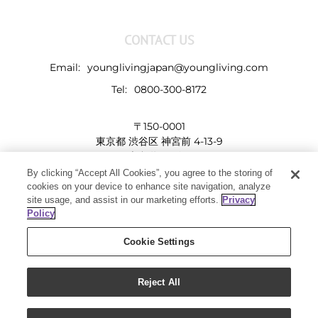
CONTACT US
Email:
younglivingjapan@youngliving.com
Tel:
0800-300-8172
〒150-0001
東京都 渋谷区 神宮前 4-13-9
表参道LHビル
By clicking “Accept All Cookies”, you agree to the storing of
cookies on your device to enhance site navigation, analyze
site usage, and assist in our marketing efforts.
Privacy
Policy
Cookie Settings
Reject All
Copyright 2019 - Young Living Essential Oils | All Rights Reserved