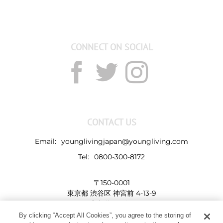
CONNECT ON SOCIAL
CONTACT US
Email:
younglivingjapan@youngliving.com
Tel:
0800-300-8172
〒150-0001
東京都 渋谷区 神宮前 4-13-9
表参道LHビル
By clicking “Accept All Cookies”, you agree to the storing of