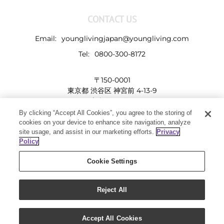
CONTACT US
Email:
younglivingjapan@youngliving.com
Tel:
0800-300-8172
〒150-0001
東京都 渋谷区 神宮前 4-13-9
表参道LHビル
By clicking “Accept All Cookies”, you agree to the storing of
cookies on your device to enhance site navigation, analyze
site usage, and assist in our marketing efforts.
Privacy
Policy
Cookie Settings
Reject All
Copyright 2019 - Young Living Essential Oils | All Rights Reserved
Facebook
Twitter
Instagram
Pinterest
Accept All Cookies