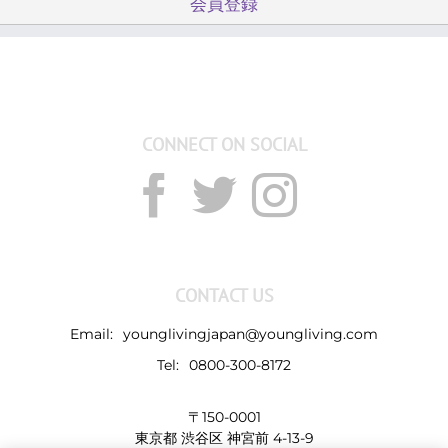
会員登録
CONNECT ON SOCIAL
CONTACT US
Email:
younglivingjapan@youngliving.com
Tel:
0800-300-8172
〒150-0001
東京都 渋谷区 神宮前 4-13-9