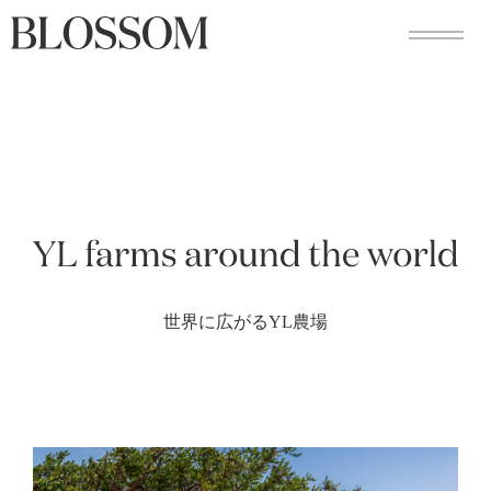
Skip
to
content
世界に広がるYL農場