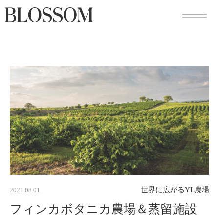
Skip
to
content
世界に広がるYL農場
2021.08.01
フィンカボタニカ農場＆蒸留施設