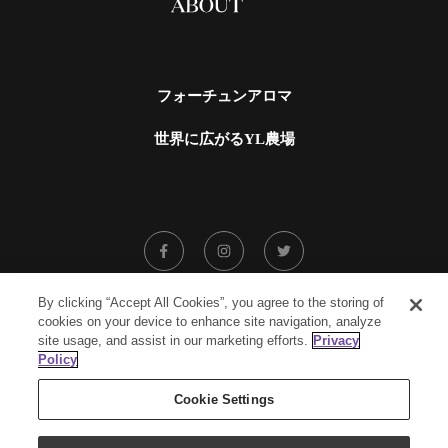
フォーチュンアロマ
世界に広がるYL農場
By clicking “Accept All Cookies”, you agree to the storing of
cookies on your device to enhance site navigation, analyze
アンケートにご協力ください
site usage, and assist in our marketing efforts.
Privacy
Policy
公式ブログ
Cookie Settings
Created by