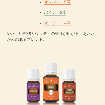
オレンジ 8滴
パイン 5滴
オコテア 4滴
やさしい柑橘とウッディの香りが広がる、あたた
かみのあるブレンド。