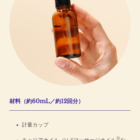
材料（約60mL／約12回分）
計量カップ
※
キャリアオイル（V-6マッサージオイル
な