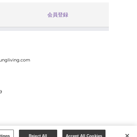
会員登録
ungliving.com
9
tings
Reject All
Accept All Cookies