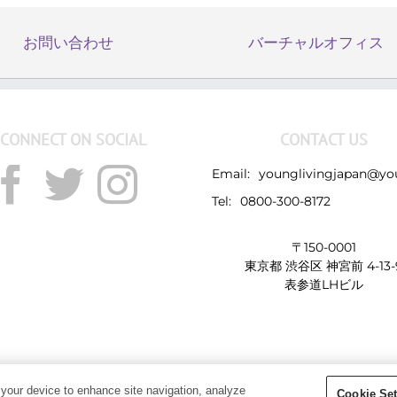
お問い合わせ
バーチャルオフィス
CONNECT ON SOCIAL
CONTACT US
Email:
younglivingjapan@yo
Tel:
0800-300-8172
〒150-0001
東京都 渋谷区 神宮前 4-13-
表参道LHビル
Copyright 2019 - Young Living Essential Oils | All Rights Reserved
 your device to enhance site navigation, analyze
Cookie Set
Facebook
Twitter
Instagram
Pinterest