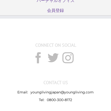
バーチャルオフィス
会員登録
CONNECT ON SOCIAL
CONTACT US
Email:
younglivingjapan@youngliving.com
Tel:
0800-300-8172