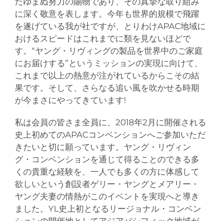
たゆまぬ努力の賜物であり、その真摯な取り組み
に深く敬意を表します。今年も世界的規模で飛躍
を遂げている我が社ですが、とりわけAPAC地域に
おけるスピードはこれまでに類を見ないほどで
す。“ヤング・リヴィングの製品を世界中のご家庭
にお届けする”というミッションの実現に向けて、
これまで以上の熱意が注がれているからこその結
果です。そして、さらなる追い風を吹かせる時期
が今まさにやってきています!
私は会員の皆さま全員に、2018年2月に開催される
史上初めてのAPACコンベンションへご参加いただ
きたいと切に願っています。ヤング・リヴィン
グ・コンベンションを通じて得ることのできる多
くの貴重な経験を、一人でも多くの方に体感して
欲しいという創設者ゲリー・ヤングとメアリー・
ヤング夫妻の情熱がこのイベントを実現へと導き
ました。YL史上初となるリージョナル・コンベン
ションの開催地としてアジアパシフィック地域が