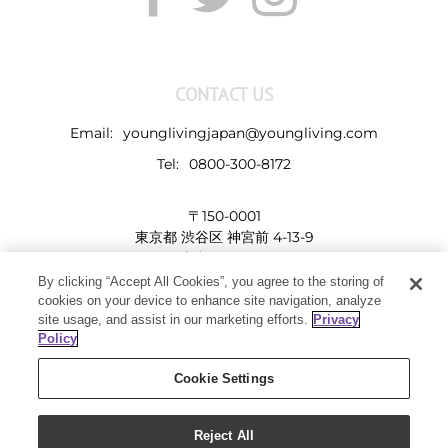
CONTACT US
Email:
younglivingjapan@youngliving.com
Tel:
0800-300-8172
〒150-0001
東京都 渋谷区 神宮前 4-13-9
表参道LHビル
By clicking “Accept All Cookies”, you agree to the storing of
cookies on your device to enhance site navigation, analyze
site usage, and assist in our marketing efforts.
Privacy
Policy
Cookie Settings
Reject All
Copyright 2019 - Young Living Essential Oils | All Rights Reserved