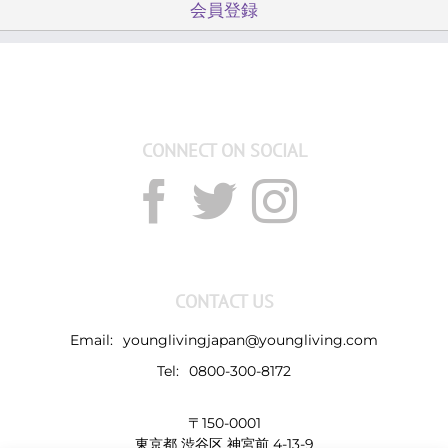
会員登録
CONNECT ON SOCIAL
CONTACT US
Email:
younglivingjapan@youngliving.com
Tel:
0800-300-8172
〒150-0001
東京都 渋谷区 神宮前 4-13-9