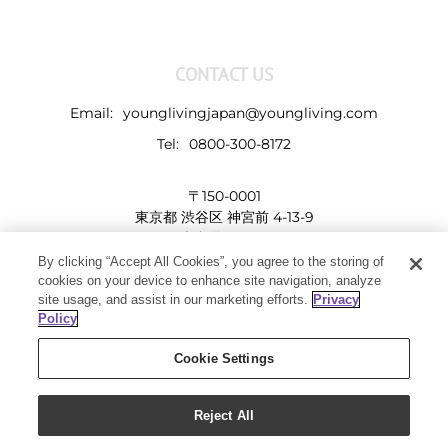
CONTACT US
Email:
younglivingjapan@youngliving.com
Tel:
0800-300-8172
〒150-0001
東京都 渋谷区 神宮前 4-13-9
表参道LHビル
By clicking “Accept All Cookies”, you agree to the storing of
cookies on your device to enhance site navigation, analyze
site usage, and assist in our marketing efforts.
Privacy
Policy
Cookie Settings
Reject All
Copyright 2019 - Young Living Essential Oils | All Rights Reserved