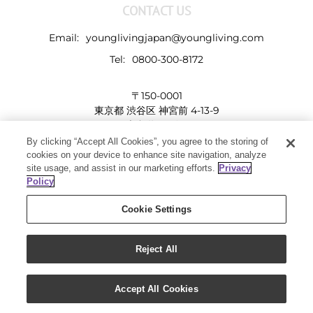
CONTACT US
Email:
younglivingjapan@youngliving.com
Tel:
0800-300-8172
〒150-0001
東京都 渋谷区 神宮前 4-13-9
表参道LHビル
By clicking “Accept All Cookies”, you agree to the storing of
cookies on your device to enhance site navigation, analyze
site usage, and assist in our marketing efforts.
Privacy
Policy
Cookie Settings
Reject All
Copyright 2019 - Young Living Essential Oils | All Rights Reserved
Facebook
Twitter
Instagram
Pinterest
Accept All Cookies