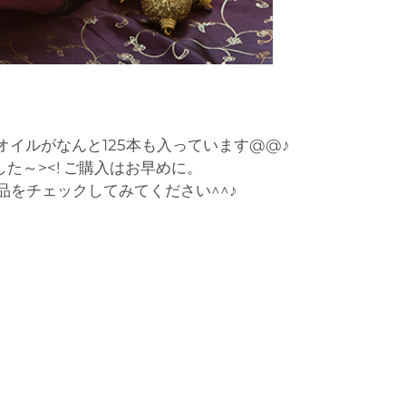
イルがなんと125本も入っています@@♪
た～><! ご購入はお早めに。
品をチェックしてみてください^^♪