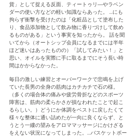
貨」として捉える反面、ティートゥリ―やラベン
ダーの使い方などの軽い知識ならあった。 …にも
拘らず衝撃を受けたのは「化粧品として塗布した
り、食品添加物として飲み物に香りづけして飲め
るものがある」という事実を知ったから。 話を聞
いてから（オートシップ会員になるまでには半年
ほど迷いはあったものの）「試してみたい！」と
思い、オイルを実際に手に取るまでにそう長い時
間はかからなかった。
毎日の激しい練習とオーバーワークで悲鳴を上げ
ていた長男の全身の筋肉はカチカチで石の様。
（多くの場合体の痛みや疲労骨折などのスポーツ
障害は、筋肉の柔らかさが損なわれたことで起こ
るらしい。）どうにか体調をベストに戻したくて
様々な整体に通い詰めたが一向に良くならず、と
うとう一縷の望みをアロママッサージにかけざる
をえない状況になってしまった。…バスケットボー