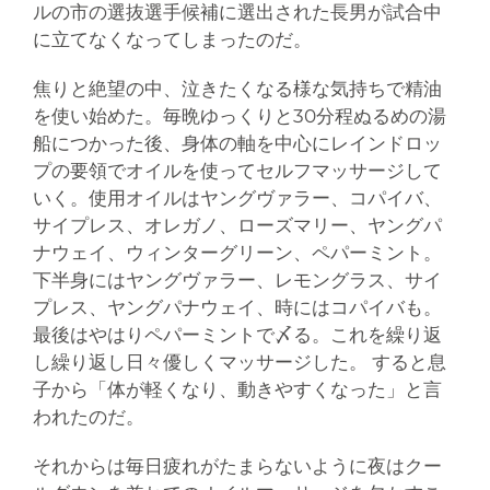
ルの市の選抜選手候補に選出された長男が試合中
に立てなくなってしまったのだ。
焦りと絶望の中、泣きたくなる様な気持ちで精油
を使い始めた。毎晩ゆっくりと30分程ぬるめの湯
船につかった後、身体の軸を中心にレインドロッ
プの要領でオイルを使ってセルフマッサージして
いく。使用オイルはヤングヴァラー、コパイバ、
サイプレス、オレガノ、ローズマリー、ヤングパ
ナウェイ、ウィンターグリーン、ペパーミント。
下半身にはヤングヴァラー、レモングラス、サイ
プレス、ヤングパナウェイ、時にはコパイバも。
最後はやはりペパーミントで〆る。これを繰り返
し繰り返し日々優しくマッサージした。 すると息
子から「体が軽くなり、動きやすくなった」と言
われたのだ。
それからは毎日疲れがたまらないように夜はクー