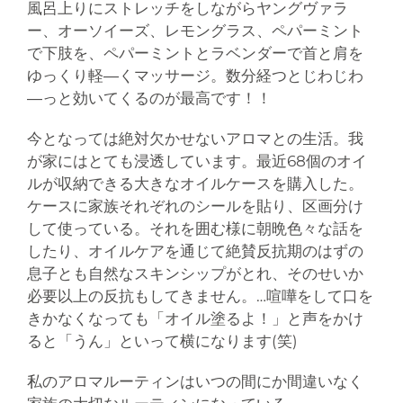
風呂上りにストレッチをしながらヤングヴァラ
ー、オーソイーズ、レモングラス、ペパーミント
で下肢を、ペパーミントとラベンダーで首と肩を
ゆっくり軽―くマッサージ。数分経つとじわじわ
―っと効いてくるのが最高です！！
今となっては絶対欠かせないアロマとの生活。我
が家にはとても浸透しています。最近68個のオイ
ルが収納できる大きなオイルケースを購入した。
ケースに家族それぞれのシールを貼り、区画分け
して使っている。それを囲む様に朝晩色々な話を
したり、オイルケアを通じて絶賛反抗期のはずの
息子とも自然なスキンシップがとれ、そのせいか
必要以上の反抗もしてきません。…喧嘩をして口を
きかなくなっても「オイル塗るよ！」と声をかけ
ると「うん」といって横になります(笑)
私のアロマルーティンはいつの間にか間違いなく