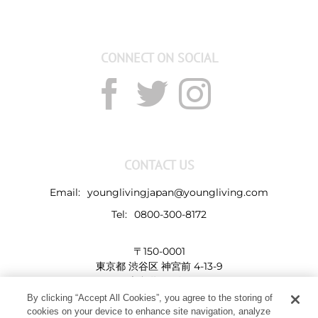
CONNECT ON SOCIAL
CONTACT US
Email:
younglivingjapan@youngliving.com
Tel:
0800-300-8172
〒150-0001
東京都 渋谷区 神宮前 4-13-9
表参道LHビル
By clicking “Accept All Cookies”, you agree to the storing of
cookies on your device to enhance site navigation, analyze