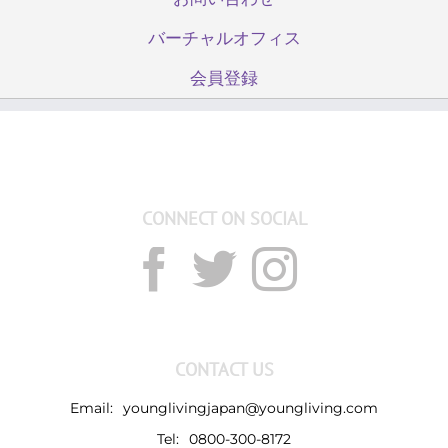
バーチャルオフィス
会員登録
CONNECT ON SOCIAL
CONTACT US
Email:
younglivingjapan@youngliving.com
Tel:
0800-300-8172