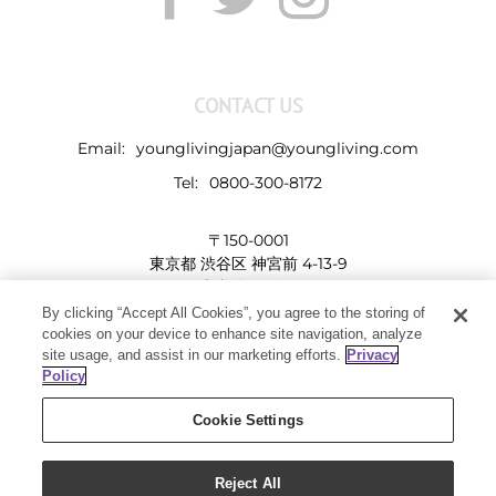
CONTACT US
Email:
younglivingjapan@youngliving.com
Tel:
0800-300-8172
〒150-0001
東京都 渋谷区 神宮前 4-13-9
表参道LHビル
By clicking “Accept All Cookies”, you agree to the storing of
cookies on your device to enhance site navigation, analyze
site usage, and assist in our marketing efforts.
Privacy
Policy
Cookie Settings
Reject All
Copyright 2019 - Young Living Essential Oils | All Rights Reserved