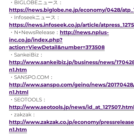
・BIGLOBEニュース：
https://news.biglobe.ne.jp/economy/0428/atp
・Infoseekニュース：
https://news.infoseek.co.jp/article/atpress_127
・N+NewsRelease：
http://news.nplus-
inc.co.jp/index.php?
action=ViewDetail&number=373508
・SankeiBiz：
http://www.sankeibiz.jp/business/news/170428
n1.htm
・SANSPO.COM：
http://www.sanspo.com/geino/news/20170428/
n1.html
・SEOTOOLS：
http://www.seotools.jp/news/id_at_127507.htm
・zakzak：
http://www.zakzak.co.jp/economy/pressreleas
n1.htm