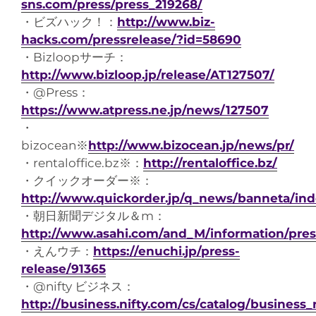
sns.com/press/press_219268/
・ビズハック！：
http://www.biz-
hacks.com/pressrelease/?id=58690
・Bizloopサーチ：
http://www.bizloop.jp/release/AT127507/
・@Press：
https://www.atpress.ne.jp/news/127507
・
bizocean※
http
://www.bizocean.jp/news/pr/
・rentaloffice.bz※：
http://rentaloffice.bz/
・クイックオーダー※：
http://www.quickorder.jp/q_news/banneta/in
・朝日新聞デジタル＆m：
http://www.asahi.com/and_M/information/pre
・えんウチ：
https://enuchi.jp/press-
release/91365
・@nifty ビジネス：
http://business.nifty.com/cs/catalog/business