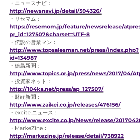
・ニュースナビ：
http://newsnavi.jp/detail/594326/
・リセマム：
https://resemom.jp/feature/newsrelease/atpres
pr_id=127507&charset=UTF-8
・伝説の営業マン：
http://www.topsalesman.net/press/index.php?
id=134987
・徳島新聞：
http://www.topics.or.jp/press/news/2017/04/A
・投資家ネット：
http://104ka.net/press/ap_127507/
・財経新聞：
http://www.zaikei.co.jp/releases/476156/
・excite.ニュース：
http://www.excite.co.jp/News/release/2017042
・MarkeZine：
http://markezine.jp/release/detail/738922