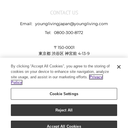
CONTACT US
Email:
younglivingjapan@youngliving.com
Tel:
0800-300-8172
〒150-0001
東京都 渋谷区 神宮前 4-13-9
表参道LHビル
By clicking “Accept All Cookies”, you agree to the storing of
cookies on your device to enhance site navigation, analyze
site usage, and assist in our marketing efforts.
Privacy
Policy
Cookie Settings
Reject All
Copyright 2019 - Young Living Essential Oils | All Rights Reserved
Facebook
Twitter
Instagram
Pinterest
Accept All Cookies