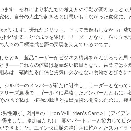
います。それにより私たちの考え方や行動が変わることで
変化、自分の人生で起きるとは思いもしなかった変化に、
々がいます。優れたメリット、そして想像もしなかった成功
を開発することで成長を遂げ、リーダーとなり、独り立ち
の人々の目標達成と夢の実現を支えているのです。
したとき、製品ユーザーがビジネス構築をがんばろうと思
とき――これらの体験は意義深い節目となり、言葉では表
組みは、確固たる自信と勇気に欠かせない明晰さと強さに
、シルバーのメンバーが新たに誕生し、リーダーとなってい
マリーズ農場で、ゴールドに昇格したメンバーとともにお
その地で私は、植物の栽培と抽出技術の開発のために、幾
陣が、2回目の「Iron Will Men’s Camp I（ア
会を得ました。参加者たちは、妻やパートナーと協力してビ
ができました。ユインタ山脈の静けさに抱かれたスカイラ