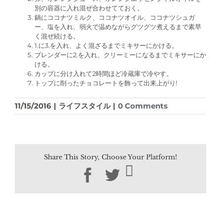
別の容器に入れ混ぜ合わせてておく。
鍋にココナツミルク、ココナツオイル、ココナツシュガ
ー、塩を入れ、弱火で温めながらグツグツ煮えるまで素早
く混ぜ続ける。
1.に3.を入れ、よく混ざるまでミキサーにかける。
ブレンダーに2.を入れ、クリーミーになるまでミキサーにか
ける。
カップに分け入れて2時間ほど冷蔵庫で冷やす。
トップに削ったチョコレートを飾って出来上がり!
11/15/2016
|
ライフスタイル
|
0 Comments
Share This Story, Choose Your Platform!
Facebook
Twitter