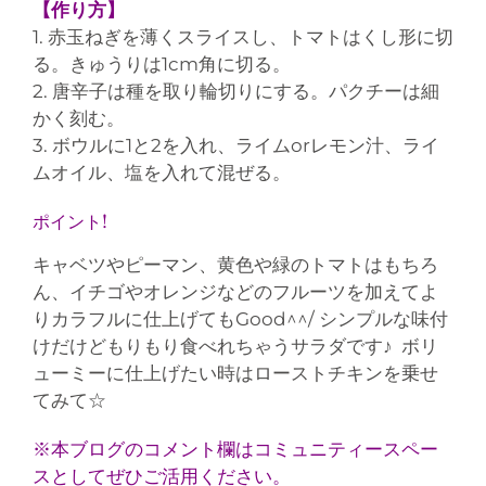
【作り方】
1. 赤玉ねぎを薄くスライスし、トマトはくし形に切
る。きゅうりは1cm角に切る。
2. 唐辛子は種を取り輪切りにする。パクチーは細
かく刻む。
3. ボウルに1と2を入れ、ライムorレモン汁、ライ
ムオイル、塩を入れて混ぜる。
ポイント!
キャベツやピーマン、黄色や緑のトマトはもちろ
ん、イチゴやオレンジなどのフルーツを加えてよ
りカラフルに仕上げてもGood^^/ シンプルな味付
けだけどもりもり食べれちゃうサラダです♪ ボリ
ューミーに仕上げたい時はローストチキンを乗せ
てみて☆
※本ブログのコメント欄はコミュニティースペー
スとしてぜひご活用ください。