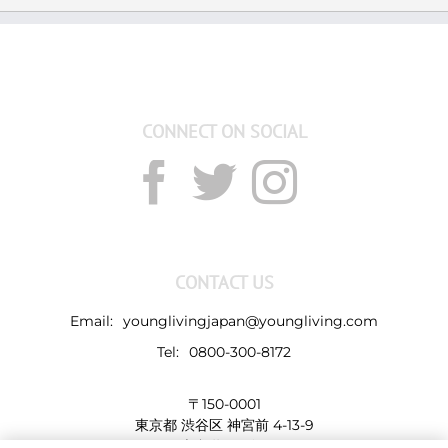
CONNECT ON SOCIAL
CONTACT US
Email:
younglivingjapan@youngliving.com
Tel:
0800-300-8172
〒150-0001
東京都 渋谷区 神宮前 4-13-9
表参道LHビル