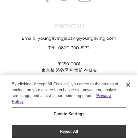
CONTACT US
Email:
younglivingjapan@youngliving.com
Tel:
0800-300-8172
〒150-0001
東京都 渋谷区 神宮前 4-13-9
表参道LHビル
By clicking “Accept All Cookies”, you agree to the storing of
cookies on your device to enhance site navigation, analyze
site usage, and assist in our marketing efforts.
Privacy
Policy
Cookie Settings
Reject All
Copyright 2019 - Young Living Essential Oils | All Rights Reserved