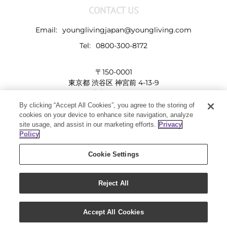
CONTACT US
Email:
younglivingjapan@youngliving.com
Tel:
0800-300-8172
〒150-0001
東京都 渋谷区 神宮前 4-13-9
表参道LHビル
By clicking “Accept All Cookies”, you agree to the storing of
cookies on your device to enhance site navigation, analyze
site usage, and assist in our marketing efforts.
Privacy
Policy
Cookie Settings
Reject All
Copyright 2019 - Young Living Essential Oils | All Rights Reserved
Facebook
Twitter
Instagram
Pinterest
Accept All Cookies