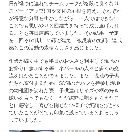
日が経つに連れてチームワークが格段に良くなり
スピードアップ! 国や文化の垣根を超え、それぞれ
が得意な分野を生かしながら、一人ではできない
ことでも思いやりと団結力を持って成し遂げられ
ることを毎日痛感していました。その結果、予定
を上回る6軒以上の家が建ち、被災者の笑顔に達成
感とこの活動の素晴らしさを感じました。
作業が続く中でも半日のお休みを利用して現地の
お祭りに参加する等、ネパールの人々と多くの交
流をはかることができました。また、現地の子供
たちへ寄付するために50個のカバンを持参し現地
の幼稚園を訪れた際、子供達はサイズや柄の好き
嫌いを言うでもなく、ただ純粋に鞄をもらえたこ
とに感謝し、喜びを隠せない様子で笑顔を浮かべ
ていたことがとても印象に残っているとおっしゃ
っていました。