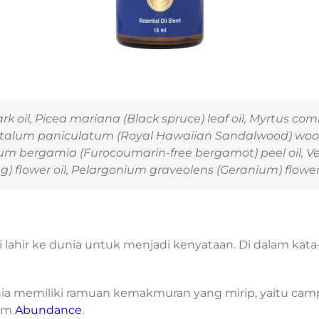
k oil,
Picea mariana
(Black spruce) leaf oil,
Myrtus com
talum paniculatum
(Royal Hawaiian Sandalwood) wood
ium bergamia
(Furocoumarin-free bergamot) peel oil,
Ve
) flower oil,
Pelargonium graveolens
(Geranium) flower 
i lahir ke dunia untuk menjadi kenyataan. Di dalam kat
unia memiliki ramuan kemakmuran yang mirip, yaitu cam
lam
Abundance
.