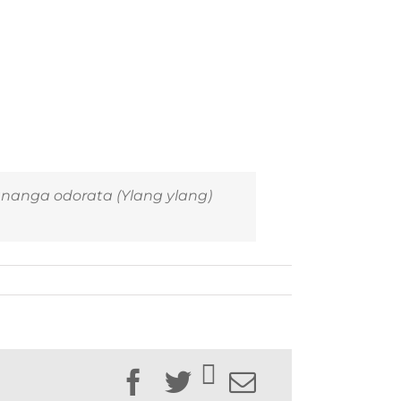
nanga odorata
(Ylang ylang)
Facebook
Twitter
Email