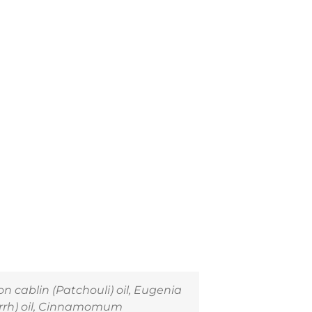
n cablin
(Patchouli) oil,
Eugenia
rh) oil,
Cinnamomum