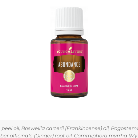
peel oil,
Boswellia carterii
(Frankincense) oil,
Pogostemo
ber officinale
(Ginger) root oil.
Commiphora myrrha
(Myr