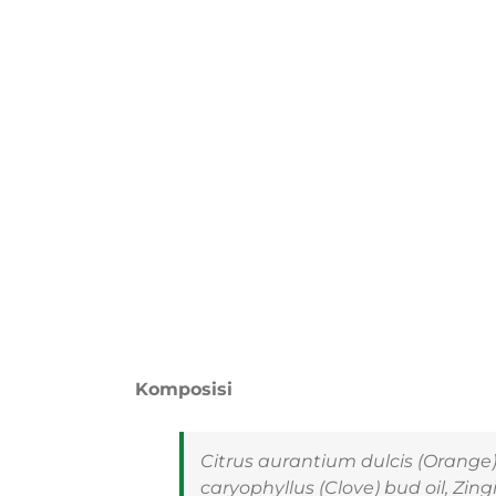
Komposisi
Citrus aurantium dulcis
(Orange) 
caryophyllus
(Clove) bud oil,
Zingi