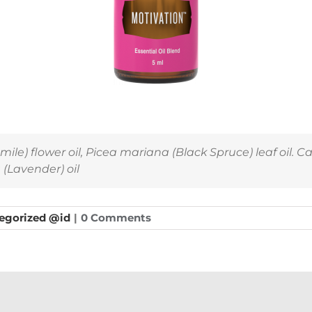
e) flower oil,
Picea mariana
(Black Spruce) leaf oil.
Ca
a
(Lavender) oil
egorized @id
|
0 Comments