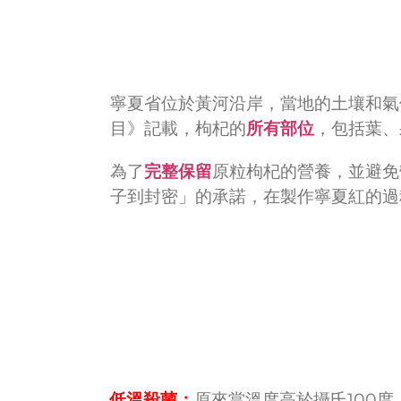
寧夏省位於黃河沿岸，當地的土壤和氣
目》記載，枸杞的
所有部位
，包括葉、
為了
完整保留
原粒枸杞的營養，並避免
子到封密」的承諾，在製作寧夏紅的過
低溫殺菌：
原來當溫度高於攝氏100