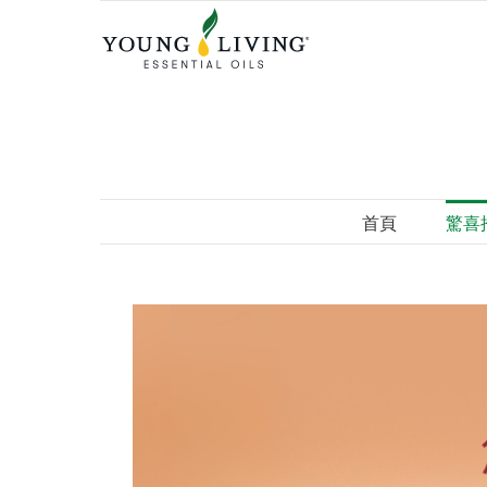
Skip
to
content
首頁
驚喜
View
Larger
Image