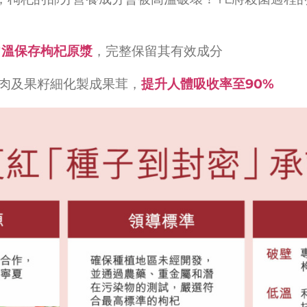
常溫保存枸杞原漿
，完整保留其有效成分
肉及果籽細化製成果茸，
提升人體吸收率至
90%