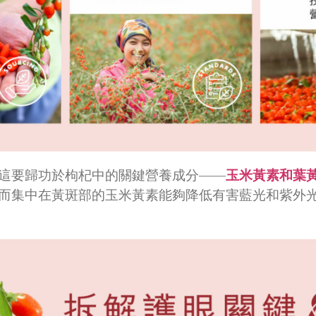
這要歸功於枸杞中的關鍵營養成分——
玉米黃素和葉
而集中在黃斑部的玉米黃素能夠降低有害藍光和紫外