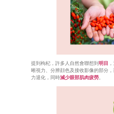
提到枸杞，許多人自然會聯想到
明目
，
晰視力、分辨顔色及接收影像的部分，
力退化，同時
減少眼部肌肉疲勞
。