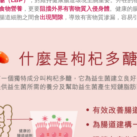
醣（
LBP
）
，對維持健康腸道環境至關重要。外在的
食物營養
，更要
阻擋外界有害物質入侵身體
。健康的
腸道細胞之間會
出現間隙
，導致有害物質滲漏，容易