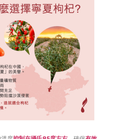
的溫度
控制在攝氏
85
度左右
，確保
有效