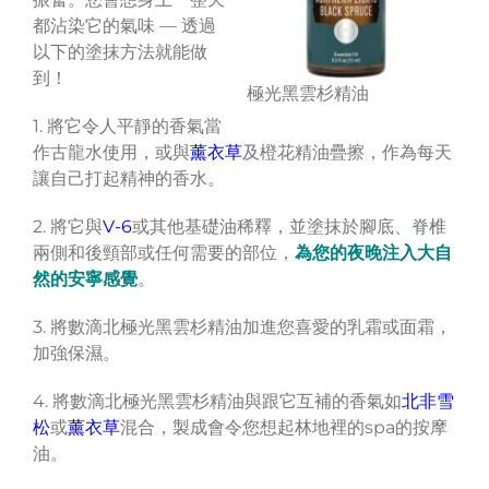
都沾染它的氣味 — 透過
以下的塗抹方法就能做
到！
極光黑雲杉精油
1. 將它令人平靜的香氣當
作古龍水使用，或與
薰衣草
及橙花精油疊擦，作為每天
讓自己打起精神的香水。
2. 將它與
V-6
或其他基礎油稀釋，並塗抹於腳底、脊椎
兩側和後頸部或任何需要的部位，
為您的夜晚注入大自
然的安寧感覺
。
3. 將數滴北極光黑雲杉精油加進您喜愛的乳霜或面霜，
加強保濕。
4. 將數滴北極光黑雲杉精油與跟它互補的香氣如
北非雪
松
或
薰衣草
混合，製成會令您想起林地裡的spa的按摩
油。