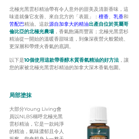
北極光黑雲杉精油帶有令人意外的甜美及清新香味，這
味道就像它友善、來自北方的「表親」：
檀香
、
乳香
和
苦配巴
精油。這款
源自加拿大的精油
出產自位於英屬哥
倫比亞的北極光農場
，香氣飽滿而豐富；北極光黑雲杉
精油從一開始的溫暖香甜味道，到像深夜營火般縈繞、
更深層和帶煙火香氣的底調。
以下是
10個使用這款帶香醇木質香氣精油的好方法
，讓
您的家被北極光黑雲杉精油的加拿大深木香氣包圍。
局部塗抹
大部分Young Living會
員以NLBS稱呼北極光黑
雲杉精油，它是一款純淨
的精油，氣味濃郁且令人
振奮。您會想身上一整天