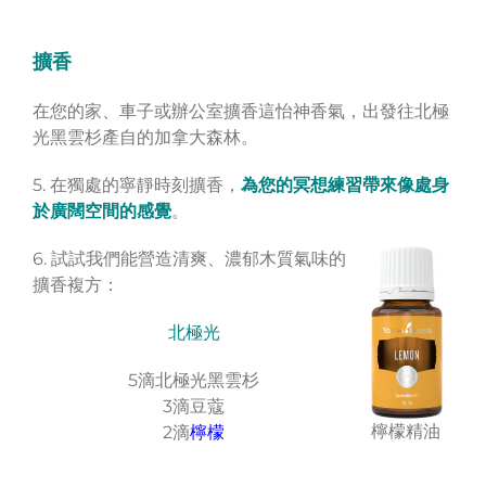
擴香
在您的家、車子或辦公室擴香這怡神香氣，出發往北極
光黑雲杉產自的加拿大森林。
5. 在獨處的寧靜時刻擴香，
為您的冥想練習帶來像處身
於廣闊空間的感覺
。
6. 試試我們能營造清爽、濃郁木質氣味的
擴香複方：
北極光
5滴北極光黑雲杉
3滴豆蔻
檸檬精油
2滴
檸檬