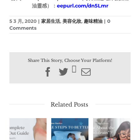
油靈感）：
eepurl.com/dn5Lmr
5 3 月, 2020
|
家居生活
,
美容化妝
,
趣味精油
|
0
Comments
Share This Story, Choose Your Platform!
Facebook
Twitter
Email
Related Posts