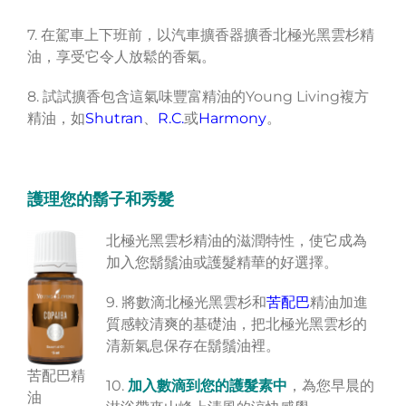
7. 在駕車上下班前，以汽車擴香器擴香北極光黑雲杉精
油，享受它令人放鬆的香氣。
8. 試試擴香包含這氣味豐富精油的Young Living複方
精油，如
Shutran
、
R.C.
或
Harmony
。
護理您的鬍子和秀髮
北極光黑雲杉精油的滋潤特性，使它成為
加入您鬍鬚油或護髮精華的好選擇。
9. 將數滴北極光黑雲杉和
苦配巴
精油加進
質感較清爽的基礎油，把北極光黑雲杉的
清新氣息保存在鬍鬚油裡。
苦配巴精
10.
加入數滴到您的護髮素中
，為您早晨的
油