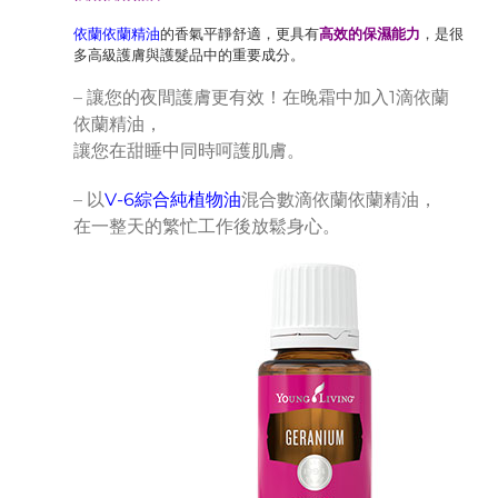
依蘭依蘭精油
的香氣平靜舒適，更具有
高效的保濕能力
，是很
多高級護膚與護髮品中的重要成分。
– 讓您的夜間護膚更有效！在晚霜中加入1滴依蘭
依蘭精油，
讓您在甜睡中同時呵護肌膚。
– 以
V-6綜合純植物油
混合數滴依蘭依蘭精油，
在一整天的繁忙工作後放鬆身心。