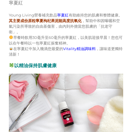
寧夏紅
Young Living營養補充飲品
寧夏紅
有助維持您的肌膚和整體健康。
其主要成份原粒寧夏枸杞果泥能高度抗氧化
，幫助中和因曝曬和空
氣污染所導致的自由基傷害，由內到外擔當您肌膚的「抗老守
衛」。
早餐時飲用30毫升至60毫升的寧夏紅，以美肌迎接早晨！您也可
以在午餐時以一包寧夏紅振奮精神。
在寧夏紅中加入幾滴您最愛的
Vitality精油調味料
，讓味道更獨特
清新！
以精油保持肌膚健康