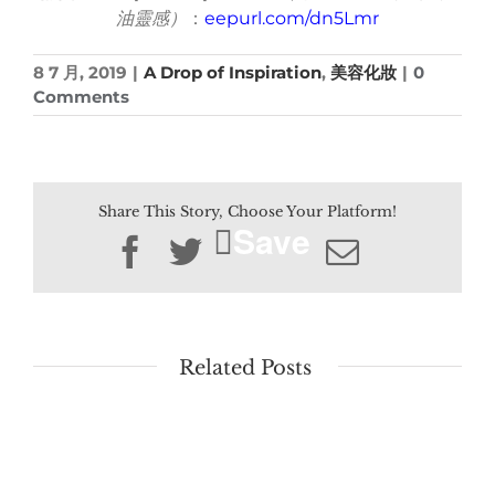
油靈感）
：
eepurl.com/dn5Lmr
8 7 月, 2019
|
A Drop of Inspiration
,
美容化妝
|
0
Comments
Share This Story, Choose Your Platform!
Save
Facebook
Twitter
Email
Related Posts