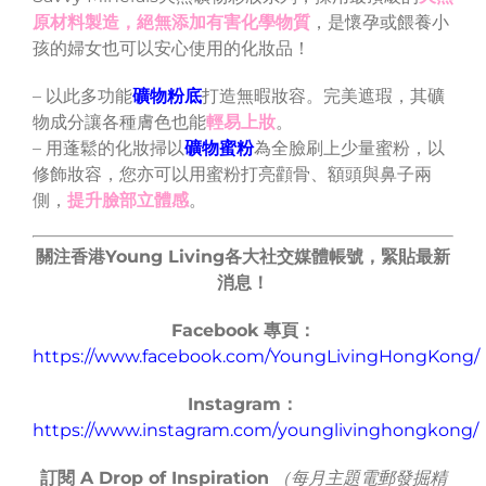
原材料製造，絕無添加有害化學物質
，是懷孕或餵養小
孩的婦女也可以安心使用的化妝品！
– 以此多功能
礦物粉底
打造無暇妝容。完美遮瑕，其礦
物成分讓各種膚色也能
輕易上妝
。
– 用蓬鬆的化妝掃以
礦物蜜粉
為全臉刷上少量蜜粉，以
修飾妝容，您亦可以用蜜粉打亮顴骨、額頭與鼻子兩
側，
提升臉部立體感
。
關注香港Young Living各大社交媒體帳號，緊貼最新
消息！
Facebook 專頁：
https://www.facebook.com/YoungLivingHongKong/
Instagram：
https://www.instagram.com/younglivinghongkong/
訂閱 A Drop of Inspiration
（每月主題電郵發掘精