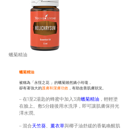
蠟菊精油
蠟菊精油
被稱為「永恆之花 」的蠟菊雖然嬌小玲瓏，
卻有著強大的
護膚和潔膚功效
，有助改善肌膚狀況。
– 在1至2湯匙的蜂蜜中加入3滴
蠟菊精油
，輕輕塗
在臉上。敷5分鐘後用水洗淨，即可讓肌膚保持光
澤水潤。
– 混合
天竺葵
、
薰衣草
與椰子油舒緩的香氣喚醒肌