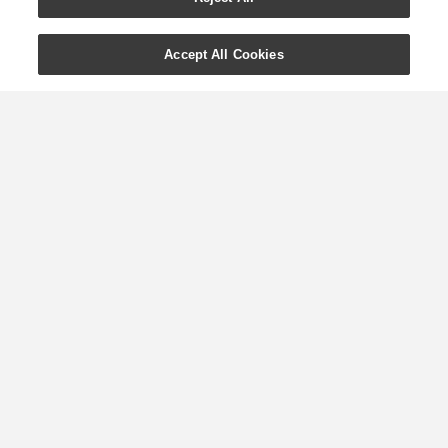
Accept All Cookies
Наружное
использование
эфирных масел: что
можно, а что нельзя
Все желающие ощутить преимущества,
которые предлагает мать-природа,
могут использовать эфирные масла
ароматически, принимать их внутрь или
наносить на кожу. В ...
ПОДРОБНЕЕ »
0
07/11/2022
0