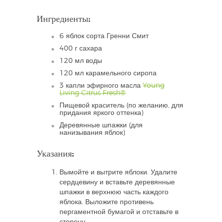
Ингредиенты:
6 яблок сорта Гренни Смит
400 г сахара
120 мл воды
120 мл карамельного сиропа
3 капли эфирного масла
Young
Living Citrus Fresh®
Пищевой краситель (по желанию, для
придания яркого оттенка)
Деревянные шпажки (для
нанизывания яблок)
Указания:
Вымойте и вытрите яблоки. Удалите
сердцевину и вставьте деревянные
шпажки в верхнюю часть каждого
яблока. Выложите противень
пергаментной бумагой и отставьте в