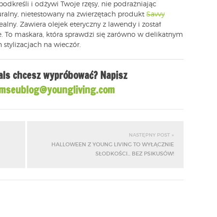
 podkreśli i odżywi Twoje rzęsy, nie podrażniając
uralny, nietestowany na zwierzętach produkt
Savvy
alny. Zawiera olejek eteryczny z lawendy i został
e. To maskara, która sprawdzi się zarówno w delikatnym
 stylizacjach na wieczór.
rals chcesz wypróbować?
Napisz
mseublog@youngliving.com
NASTĘPNY POST »
HALLOWEEN Z YOUNG LIVING TO WYŁĄCZNIE
SŁODKOŚCI... BEZ PSIKUSÓW!