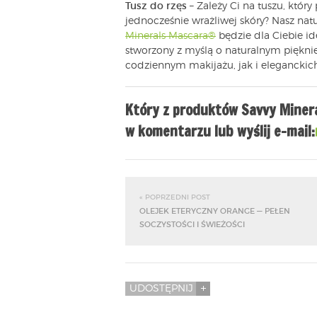
Tusz do rzęs
– Zależy Ci na tuszu, który
jednocześnie wrażliwej skóry? Nasz nat
Minerals Mascara®
będzie dla Ciebie ide
stworzony z myślą o naturalnym piękni
codziennym makijażu, jak i eleganckich
Który z produktów Savvy Mine
w komentarzu lub wyślij e-mail:
« POPRZEDNI POST
OLEJEK ETERYCZNY ORANGE — PEŁEN
SOCZYSTOŚCI I ŚWIEŻOŚCI
UDOSTĘPNIJ