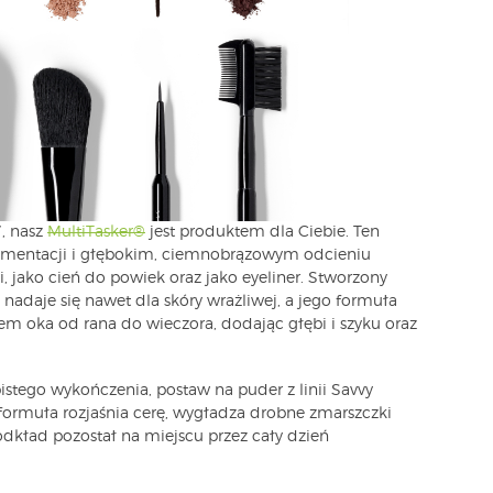
”, nasz
MultiTasker®
jest produktem dla Ciebie. Ten
gmentacji i głębokim, ciemnobrązowym odcieniu
, jako cień do powiek oraz jako eyeliner. Stworzony
nadaje się nawet dla skóry wrażliwej, a jego formuła
em oka od rana do wieczora, dodając głębi i szyku oraz
bistego wykończenia, postaw na puder z linii Savvy
 formuła rozjaśnia cerę, wygładza drobne zmarszczki
podkład pozostał na miejscu przez cały dzień