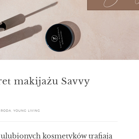
ret makijażu Savvy
URODA
,
YOUNG LIVING
 ulubionych kosmetyków trafiają