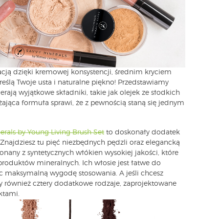
ikacją dzięki kremowej konsystencji, średnim kryciem
eślą Twoje usta i naturalne piękno! Przedstawiamy
ierają wyjątkowe składniki, takie jak olejek ze słodkich
ająca formuła sprawi, że z pewnością staną się jednym
erals by Young Living Brush Set
to doskonały dodatek
 Znajdziesz tu pięć niezbędnych pędzli oraz elegancką
onany z syntetycznych włókien wysokiej jakości, które
oduktów mineralnych. Ich włosie jest łatwe do
ąc maksymalną wygodę stosowania. A jeśli chcesz
y również cztery dodatkowe rodzaje, zaprojektowane
ktami.