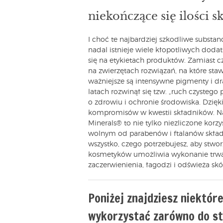
niekończące się ilości 
I choć te najbardziej szkodliwe substancj
nadal istnieje wiele kłopotliwych doda
się na etykietach produktów. Zamiast c
na zwierzętach rozwiązań, na które sta
ważniejsze są intensywne pigmenty i dr
latach rozwinął się tzw. „ruch czystego
o zdrowiu i ochronie środowiska. Dzię
kompromisów w kwestii składników. N
Minerals® to nie tylko niezliczone ko
wolnym od parabenów i ftalanów składn
wszystko, czego potrzebujesz, aby stwor
kosmetyków umożliwia wykonanie trwał
zaczerwienienia, łagodzi i odświeża skór
Poniżej znajdziesz niektór
wykorzystać zarówno do s