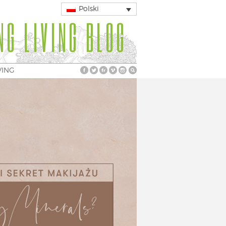
Polski
NG LIVING BLOG
VING