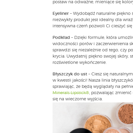
postaw na odważne, mieniące się kolor
Eyeliner
– Wydobądź naturalne piękno s
niezwykły produkt jest idealny dla wra
intensywna czerń pozwoli Ci cieszyć si
Podkład
– Dzięki formule, która umożl
widoczności porów i zaczerwienienia s
sprawdzi się niezależnie od tego, czy 
krycia. Uwydatnij piękno swojej skóry, 
rozświetlone wykończenie.
Błyszczyk do ust
– Ciesz się naturaln
w kwestii jakości! Nasza linia błyszczyk
sprawiając, że będą wyglądały na pełni
Minerals Lipstick®
, pozwalając zmienić 
się na wieczorne wyjścia.