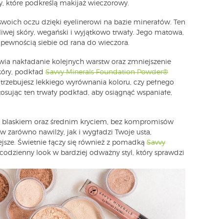
y, które podkreślą makijaż wieczorowy.
woich oczu dzięki eyelinerowi na bazie minerałów. Ten
żliwej skóry, wegański i wyjątkowo trwały. Jego matowa,
ę pewnością siebie od rana do wieczora.
iwia nakładanie kolejnych warstw oraz zmniejszenie
kóry, podkład
Savvy Minerals Foundation Powder®
potrzebujesz lekkiego wyrównania koloru, czy pełnego
stosując ten trwały podkład, aby osiągnąć wspaniałe,
ym blaskiem oraz średnim kryciem, bez kompromisów
ów zarówno nawilży, jak i wygładzi Twoje usta,
ejsze. Świetnie łączy się również z pomadką
Savvy
codzienny look w bardziej odważny styl, który sprawdzi