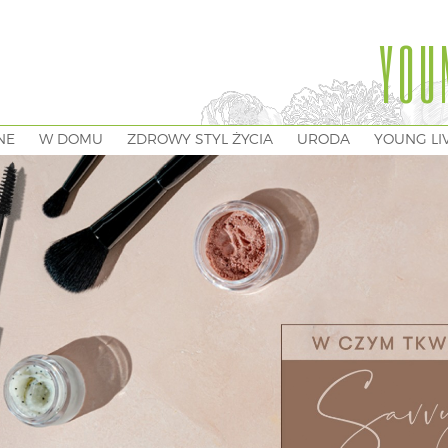
YOU
NE
W DOMU
ZDROWY STYL ŻYCIA
URODA
YOUNG LI