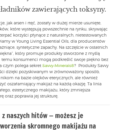
składników zawierających toksyny.
e, jak arsen i rtęć, zostały w dużej mierze usunięte,
tków, które występują powszechnie na rynku, skrywając
zerpać korzyści płynące z naturalnych, nietestowanych
wiamy w Young Living Essential Oils, dla producentów
ażniące, syntetyczne zapachy. Na szczęście w ostatnich
 piękna”, który promuje produkty stworzone z myślą
ki temu konsumenci mogą podkreślić swoje piękno bez
a czym polega sekret
Savvy Minerals®
? Produkty Savvy
rzyści dzięki pozyskiwanym w zrównoważony sposób,
ikom na bazie olejków eterycznych, ale również
zyć oszałamiający makijaż na każdą okazję. Ta linia
ego, estetycznego makijażu, który zmniejsza
ę oraz poprawia jej strukturę.
e z naszych hitów — możesz je
tworzenia skromnego makijażu na