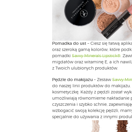
Pomadka do ust
– Ciesz się łatwą apl
oraz szeroką gamą kolorów, które podkr
pomadki
Savvy Minerals Lipstick®
. Zaw
migdałów oraz witaminę E, a ich nawilż
z Twoich ulubionych produktów.
Pędzle do makijażu
– Zestaw
Savvy Min
do naszej linii produktów do makijażu.
kosmetyczkę. Każdy z pędzli został wyk
umożliwiają równomierne nakładanie pr
czyszczenia i szybko schnie, zapewniaj
wzbogacić swoją kolekcję pędzli, mam
specjalnie do używania z innymi produ