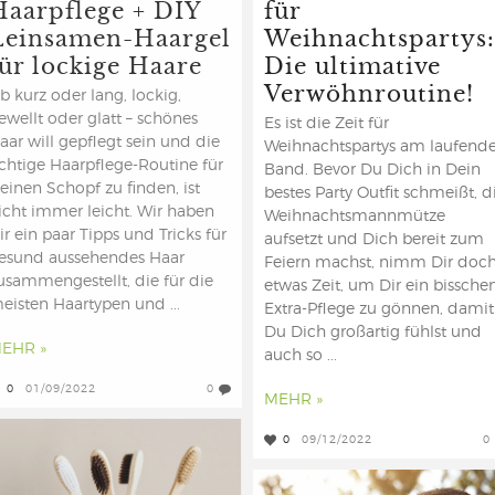
Haarpflege + DIY
für
Leinsamen-Haargel
Weihnachtspartys:
für lockige Haare
Die ultimative
Verwöhnroutine!
b kurz oder lang, lockig,
ewellt oder glatt – schönes
Es ist die Zeit für
aar will gepflegt sein und die
Weihnachtspartys am laufend
ichtige Haarpflege-Routine für
Band. Bevor Du Dich in Dein
einen Schopf zu finden, ist
bestes Party Outfit schmeißt, d
icht immer leicht. Wir haben
Weihnachtsmannmütze
ir ein paar Tipps und Tricks für
aufsetzt und Dich bereit zum
esund aussehendes Haar
Feiern machst, nimm Dir doc
usammengestellt, die für die
etwas Zeit, um Dir ein bissche
eisten Haartypen und ...
Extra-Pflege zu gönnen, damit
Du Dich großartig fühlst und
EHR »
auch so ...
0
01/09/2022
0
MEHR »
0
09/12/2022
0