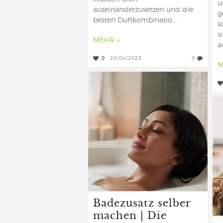
u
auseinanderzusetzen und die
g
besten Duftkombinatio...
s
s
MEHR »
a
0
20/04/2023
0
M
Badezusatz selber
machen | Die