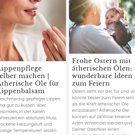
Frohe Ostern mit
Lippenpflege
ätherischen Ölen: 
selber machen |
wunderbare Ideen
Ätherische Öle für
zum Feiern
Lippenbalsam
Ostern steht vor der Tür und w
könnte besser zum Feiern sein,
eschmeidig gepflegte Lippen
als die Kraft ätherischer Öle
ind gut zu küssen, aber
einzubauen? Ätherische Öle
esonders in der kalten
können auf zahllose kreative
ahreszeit ein absolutes Muss.
Arten verwendet werden und
rockene Heizungsluft und
Deiner Osterfeier einen
rostige Temperaturen setzen