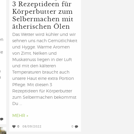
3 Rezeptideen für
Körperbutter zum
Selbermachen mit
ätherischen Ölen
Das Wetter wird kühler und wir
en
sehnen uns nach Gemütlichkeit
und Hygge. Warme Aromen
ie
von Zimt, Nelken und
Muskatnuss liegen in der Luft
und mit den kälteren
h
Temperaturen braucht auch
n
unsere Haut eine extra Portion
Pflege. Mit diesen 3
Rezeptideen für Körperbutter
zum Selbermachen bekommst
Du ...
MEHR »
0
08/09/2022
0