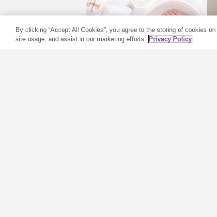
By clicking “Accept All Cookies”, you agree to the storing of cookies on
site usage, and assist in our marketing efforts.
Privacy Policy
Pediküre selber
machen – DIY
Fußpflege mit
ätherischen Ölen
für schöne Füße im
Sommer
E
Müde Füße, trockene Stellen
n
und dicke Hornhaut sind im
(
Sommer ungebetene Gäste. Es
D
ist Zeit, die Sandalen
Z
auszupacken, denn Deine neue
i