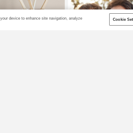
 your device to enhance site navigation, analyze
Cookie Set
Richtig Zähne
putzen: Ölziehen
Alles Gute zum
und Zahnpflege
Vatertag: Die
mit ätherischen
besten
Ölen
Vatertagsgeschenk
rinnerst Du Dich noch an „Rot
DIYs für Papa
ach Weiß“ oder „Kai“
Kauflächen, außen, innen)?
Bald ist Vatertag - und wir
iese Begriffe aus der
wollen den väterlichen Figure
ahnpflege wurden uns bereits
und Papas in unserem Leben
m Kindesalter und der
für ihre Hingebung und