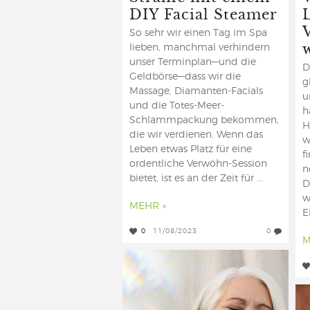
DIY Facial Steamer
So sehr wir einen Tag im Spa
lieben, manchmal verhindern
unser Terminplan—und die
D
Geldbörse—dass wir die
g
Massage, Diamanten-Facials
u
und die Totes-Meer-
h
Schlammpackung bekommen,
H
die wir verdienen. Wenn das
w
Leben etwas Platz für eine
f
ordentliche Verwöhn-Session
n
bietet, ist es an der Zeit für ...
D
w
MEHR »
E
0
11/08/2023
0
M