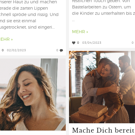
festlichen Touch geben. Von
nserer Haut zu und machen
Bastelarbeiten zu Ostern, um
erade die zarten Lippen
die Kinder zu unterhalten bis 
chnell spröde und rissig. Und
...
ind sie erst einmal
usgetrocknet, sind eingeri...
MEHR »
EHR »
0
03/04/2023
0
0
02/02/2023
0
Mache Dich bereit