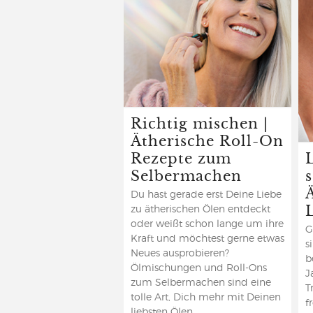
Richtig mischen |
Ätherische Roll-On
Rezepte zum
Selbermachen
Du hast gerade erst Deine Liebe
zu ätherischen Ölen entdeckt
oder weißt schon lange um ihre
G
Kraft und möchtest gerne etwas
s
Neues ausprobieren?
b
Ölmischungen und Roll-Ons
J
zum Selbermachen sind eine
T
tolle Art, Dich mehr mit Deinen
f
liebsten Ölen