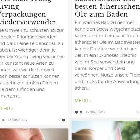
Living
besten ätherische
Verpackungen
Öle zum Baden
wiederverwendet
Ein warmes Bad zu nehmen,
kann den Stress wegschmelze
ie Umwelt zu schützen, ist zur
lassen und mit ein paar Tropf
lobalen Priorität geworden
ätherischer Öle im Badewasse
nd dafür eine Leidenschaft zu
kannst Du diese wunderbare
aben, ist wichtiger denn je.
Zeit in ein luxuriöses Erlebnis
ier bei Young Living versuchen
wie im Spa verwandeln und
ir konstant neue Arten zu
damit Körper und Geist
inden, wie wir die Umwelt
verwöhnen. Nutze unsere Tipp
och besser schützen können.
und Tricks für die Anwendung
as geht von großen Dingen
ätheri...
ie dem Erfinden und
insetzen ...
MEHR »
EHR »
0
17/05/2023
0
0
15/06/2023
0