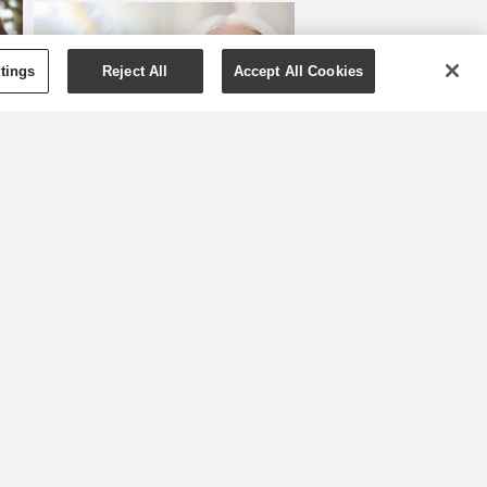
tings
Reject All
Accept All Cookies
Alles Liebe zum
Muttertag: Das
-
perfekte Wellness-
Wochenende rund
um die Mama
n
Alles neu macht der Mai und
mit den wärmeren
Temperaturen steht auch