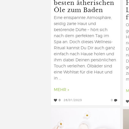
besten ätherischen
Öle zum Baden
Eine entspannte Atmosphäre,
seidig zarte Haut und
O
betörende Düfte – hört sich
g
nach dem perfekten Tag im
H
Spa an. Doch dieses Wellness-
r
Ritual kannst Du Dir auch ganz
D
einfach nach Hause holen und
n
ihm dabei Deinen persönlichen
D
Touch verleihen. Ölbäder sind
g
eine Wohltat für die Haut und
z
in ...
m
MEHR »
M
0
26/01/2023
0