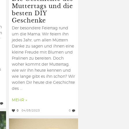
n
Muttertags und die
besten DIY
Geschenke
n
Der besondere Feiertag rund
en
um die Mama: Wir feiern ihn
r
jedes Jahr, um allen Müttern
Danke zu sagen und ihnen eine
kleine Freude mit Blumen und
Pralinen zu bereiten. Doch
woher kommt der Muttertag,
s
wie wir ihn heute kennen und
wie lange gibt es ihn schon? Wir
wollen Dir heute die Geschichte
des ...
MEHR »
0
04/05/2023
0