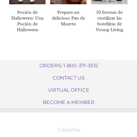
Poción de
Prepara un
10 formas de
Halloween: Una
delicioso Pan de
reutilizar las
Poción de
Muerto
botellitas de
Halloween
Young Living
saludable que
tienes que probar
ORDERS: 1-800-371-3515
CONTACT US
VIRTUAL OFFICE
BECOME A MEMBER
Subscribe