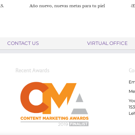
S.
Año nuevo, nuevas metas para tu piel
¿E
CONTACT US
VIRTUAL OFFICE
Recent Awards
Co
Em
Me
Yo
15
Le