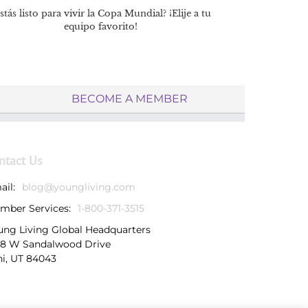
stás listo para vivir la Copa Mundial? ¡Elije a tu
equipo favorito!
BECOME A MEMBER
ntact Us
ail:
blog@youngliving.com
mber Services:
1-800-371-3515
ung Living Global Headquarters
38 W Sandalwood Drive
hi, UT 84043