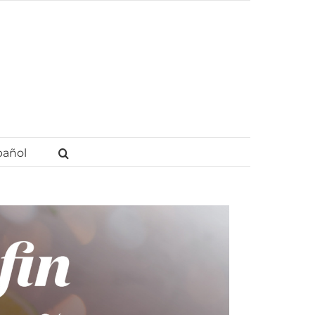
pañol