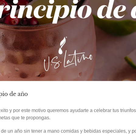
ipio de año
to y por este motivo queremos ayudarte a celebrar tus triunfos
 metas que te propongas.
io de un año sin tener a mano comidas y bebidas especiales, y 