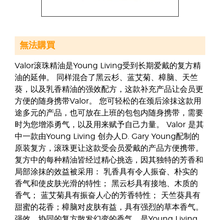
無法購買
Valor滚珠精油是Young Living受到长期爱戴的复方精
油的延伸。 同样混合了黑云杉、蓝艾菊、樟脑、天竺
葵，以及乳香精油的强效配方，这款补充产品让会员更
方便的随身携带Valor。 您可轻松的在颈后涂抹这款用
途多元的产品，也可放在上班的包包内随身携带，需要
时为您增添勇气，以及用来赋予自己力量。 Valor 是其
中一款由Young Living 创办人D. Gary Young配制的
原装复方，滚珠更让这款受会员爱戴的产品方便携带。
复方中的每种精油皆经过精心挑选，因其独特的芳香和
局部涂抹的效益被采用： 乳香具有令人振奋、朴实的
香气和使皮肤光滑的特性； 黑云杉具有接地、木质的
香气； 蓝艾菊具有振奋人心的芳香特性； 天竺葵具有
甜蜜的花香；樟脑对皮肤有益，具有强烈的草本香气。
强效、协同的复方散发幻变的香气，是Young Living