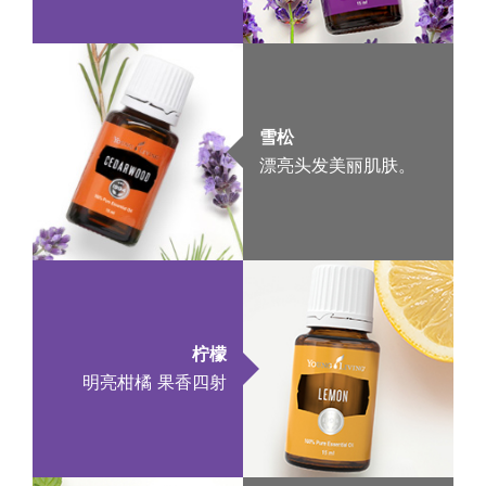
雪松
漂亮头发美丽肌肤。
柠檬
明亮柑橘 果香四射