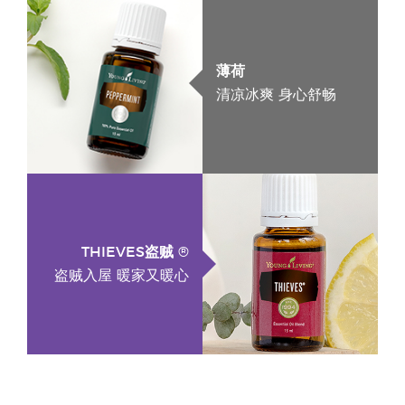
薄荷
清凉冰爽 身心舒畅
THIEVES盗贼 ®
盗贼入屋 暖家又暖心