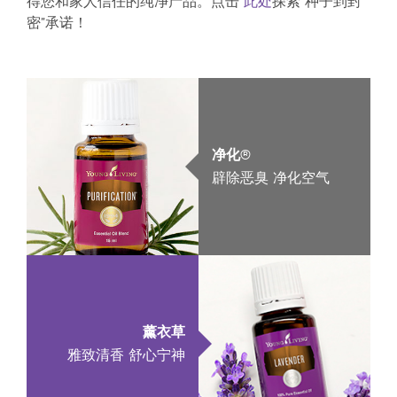
得您和家人信任的纯净产品。点击
此处
探索“种子到封
密”承诺！
净化®
辟除恶臭 净化空气
薰衣草
雅致清香 舒心宁神