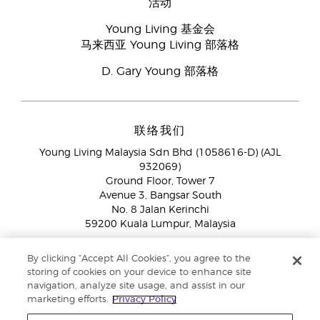
活动
Young Living 基金会
马来西亚 Young Living 部落格
D. Gary Young 部落格
联络我们
Young Living Malaysia Sdn Bhd (1058616-D) (AJL
932069)
Ground Floor, Tower 7
Avenue 3, Bangsar South
No. 8 Jalan Kerinchi
59200 Kuala Lumpur, Malaysia
海外品牌伙伴:
+603 2714 8620
By clicking “Accept All Cookies”, you agree to the
免付费专线：
1800 189 889
storing of cookies on your device to enhance site
WhatsApp对话:
+60 15 4600 0691
navigation, analyze site usage, and assist in our
marketing efforts.
Privacy Policy