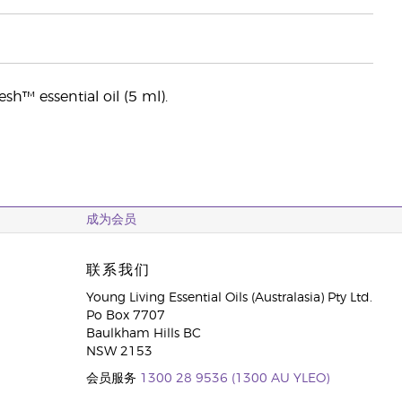
esh™ essential oil (5 ml).
成为会员
联系我们
Young Living Essential Oils (Australasia) Pty Ltd.
Po Box 7707
Baulkham Hills BC
NSW 2153
会员服务
1300 28 9536 (1300 AU YLEO)