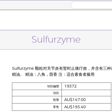
Sulfurzyme
Sulfurzyme 颗粒对关节炎有暂时止痛疗效，并含
精油。 精油：八角，茴香 注：适合素食者服用
19372
項目編號
項目
AU$147.00
批發
AU$193.40
零售