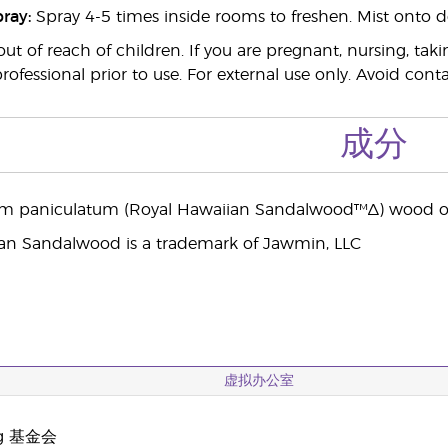
ray:
Spray 4-5 times inside rooms to freshen. Mist onto de
ut of reach of children. If you are pregnant, nursing, tak
rofessional prior to use. For external use only. Avoid conta
成分
um paniculatum (Royal Hawaiian Sandalwood™∆) wood oi
an Sandalwood is a trademark of Jawmin, LLC
虚拟办公室
ng 基金会