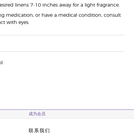
sired linens 7-10 inches away for a light fragrance.
ing medication, or have a medical condition, consult
ct with eyes.
l
成为会员
联系我们