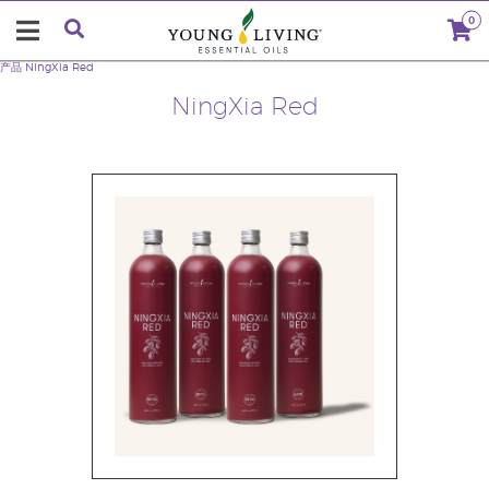
0
产品
NingXia Red
NingXia Red