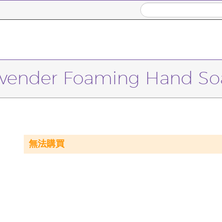
avender Foaming Hand So
無法購買