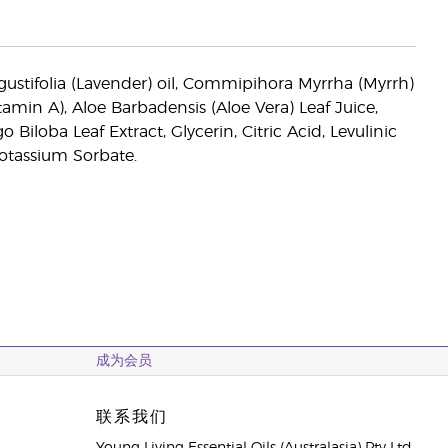
ustifolia (Lavender) oil, Commipihora Myrrha (Myrrh)
itamin A), Aloe Barbadensis (Aloe Vera) Leaf Juice,
Biloba Leaf Extract, Glycerin, Citric Acid, Levulinic
Potassium Sorbate.
成为会员
联系我们