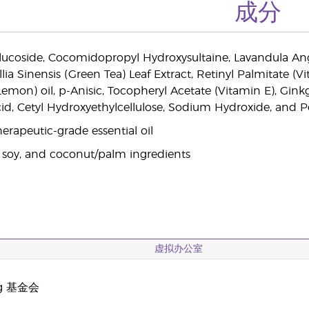
成分
lucoside, Cocomidopropyl Hydroxysultaine, Lavandula Ang
llia Sinensis (Green Tea) Leaf Extract, Retinyl Palmitate (V
emon) oil, p-Anisic, Tocopheryl Acetate (Vitamin E), Ginkgo 
cid, Cetyl Hydroxyethylcellulose, Sodium Hydroxide, and 
erapeutic-grade essential oil
 soy, and coconut/palm ingredients
虚拟办公室
ng 基金会