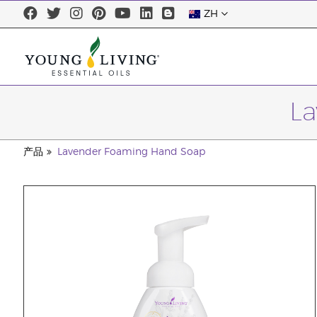
ZH
L
产品
Lavender Foaming Hand Soap