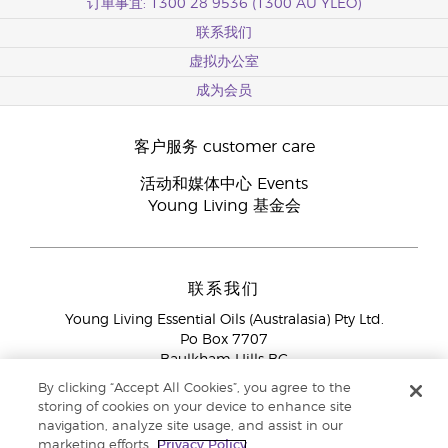
订单事宜: 1300 28 9536 (1300 AU YLEO)
联系我们
虚拟办公室
成为会员
客户服务 customer care
活动和媒体中心 Events
Young Living 基金会
联系我们
Young Living Essential Oils (Australasia) Pty Ltd.
Po Box 7707
Baulkham Hills BC
NSW 2153
By clicking “Accept All Cookies”, you agree to the
storing of cookies on your device to enhance site
会员服务
1300 28 9536 (1300 AU YLEO)
navigation, analyze site usage, and assist in our
marketing efforts.
Privacy Policy