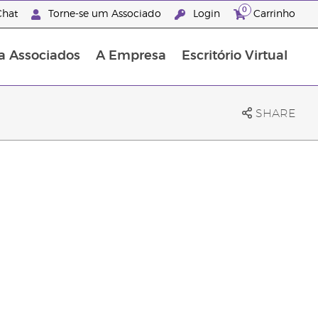
0
hat
Torne-se um Associado
Login
Carrinho
a Associados
A Empresa
Escritório Virtual
SHARE