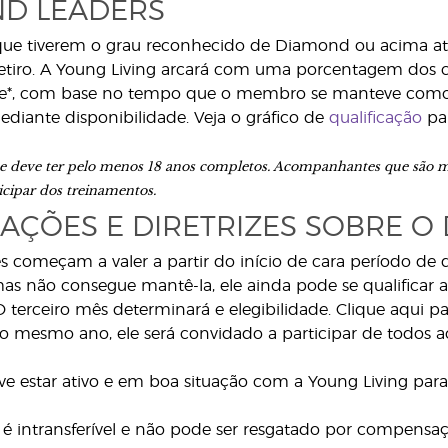
D LEADERS
e tiverem o grau reconhecido de Diamond ou acima até 
 retiro. A Young Living arcará com uma porcentagem do
*, com base no tempo que o membro se manteve como 
Mediante disponibilidade. Veja o gráfico de
qualificação
par
deve ter pelo menos 18 anos completos. Acompanhantes que são mem
cipar dos treinamentos.
AÇÕES E DIRETRIZES SOBRE O
es começam a valer a partir do início de cara período 
 mas não consegue mantê-la, ele ainda pode se qualificar 
O terceiro mês determinará e elegibilidade. Clique aqui 
o mesmo ano, ele será convidado a participar de todos aos
estar ativo e em boa situação com a Young Living para 
 é intransferível e não pode ser resgatado por compensa