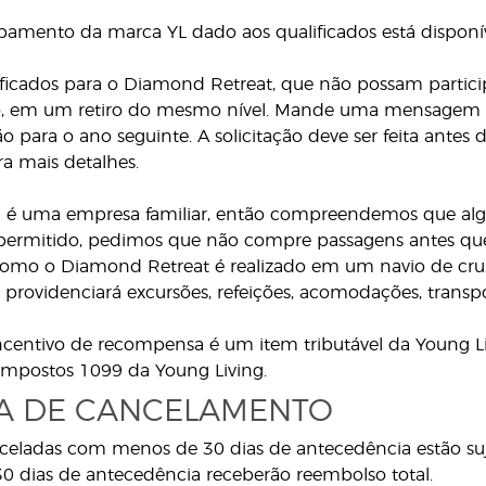
amento da marca YL dado aos qualificados está disponív
ficados para o Diamond Retreat, que não possam particip
o, em um retiro do mesmo nível. Mande uma mensagem
ão para o ano seguinte. A solicitação deve ser feita antes
a mais detalhes.
 é uma empresa familiar, então compreendemos que algun
 permitido, pedimos que não compre passagens antes que
mo o Diamond Retreat é realizado em um navio de cruzei
 providenciará excursões, refeições, acomodações, transpo
ncentivo de recompensa é um item tributável da Young L
impostos 1099 da Young Living.
CA DE CANCELAMENTO
celadas com menos de 30 dias de antecedência estão suj
0 dias de antecedência receberão reembolso total.