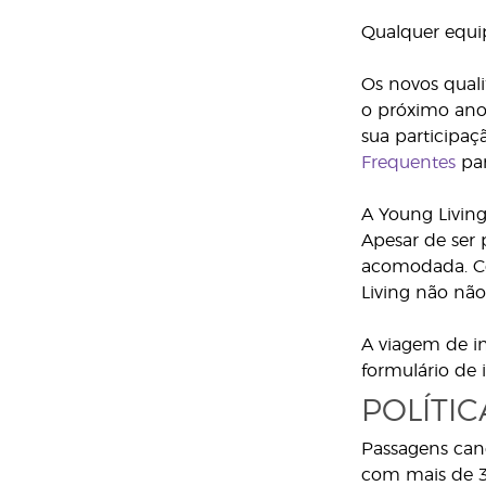
Qualquer equip
Os novos quali
o próximo an
sua participaç
Frequentes
par
A Young Living
Apesar de ser
acomodada. Co
Living não não
A viagem de i
formulário de 
POLÍTI
Passagens can
com mais de 3