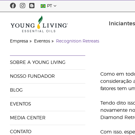
PT
Iniciante
Segurança do óleo essencial
Empresa
Eventos
Recognition Retreats
SOBRE A YOUNG LIVING
Como em todos
NOSSO FUNDADOR
consideração a
fatores tem um
BLOG
Tendo dito iss
EVENTOS
novamente nos
Diamond Retrea
MEDIA CENTER
CONTATO
Com isso, esp