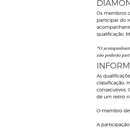
DIAMON
Os membros qu
participar do
acompanhante
qualificação. 
*O acompanhante 
não poderão parti
INFORM
As qualificaçõ
classificação,
consecutivos. 
de um retiro n
O membro deve 
A participação