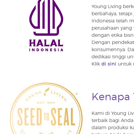
Young Living ber
berbahaya, tetapi
Indonesia telah 
perusahaan yang t
dengan etika bisni
Dengan pendekata
konsumennya. Dari
dedikasi tinggi un
Klik
di sini
untuk m
Kenapa Y
Kami di Young Liv
terbaik bagi And
dalam produksi k