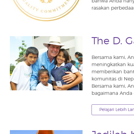
bahwa Anda hanya
rasakan perbedaan
The D. G
Bersama kami, An
meningkatkan kua
memberikan bant
komunitas di Nepa
Bersama kami, An
bagaimana Anda da
Pelajari Lebih La