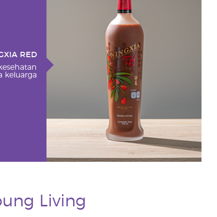
GXIA RED
 kesehatan
 keluarga
oung Living