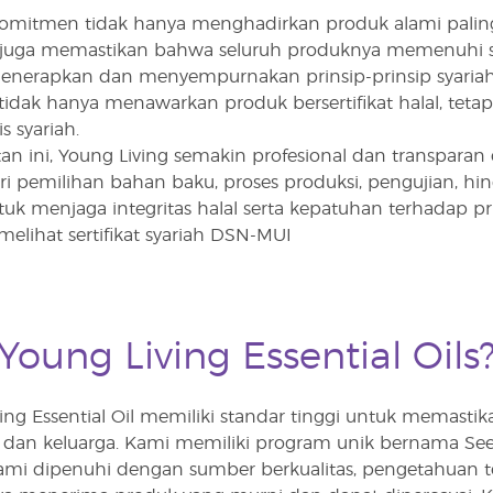
komitmen tidak hanya menghadirkan produk alami paling 
 juga memastikan bahwa seluruh produknya memenuhi sta
menerapkan dan menyempurnakan prinsip-prinsip syariah
idak hanya menawarkan produk bersertifikat halal, tetapi
s syariah.
n ini, Young Living semakin profesional dan transpara
 pemilihan bahan baku, proses produksi, pengujian, hing
tuk menjaga integritas halal serta kepatuhan terhadap pri
elihat sertifikat syariah DSN-MUI
oung Living Essential Oils
ing Essential Oil memiliki standar tinggi untuk memast
a dan keluarga. Kami memiliki program unik bernama Se
ami dipenuhi dengan sumber berkualitas, pengetahuan te