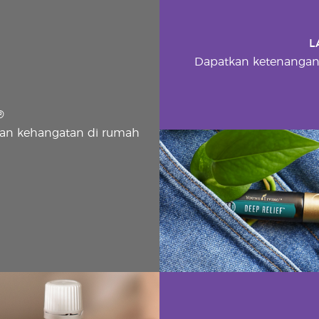
L
Dapatkan ketenangan
®
n kehangatan di rumah