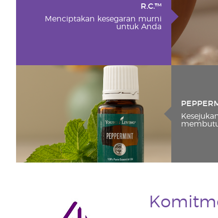
R.C.™
Menciptakan kesegaran murni
untuk Anda
PEPPER
Kesejuka
membutu
Komitmen