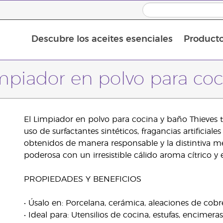
Descubre los aceites esenciales
Product
Aceites esenciales individuales
Mezclas de aceites esenciales
Aceites esenciales en roll-on
mpiador en polvo para co
El Limpiador en polvo para cocina y baño Thieves te
uso de surfactantes sintéticos, fragancias artificia
obtenidos de manera responsable y la distintiva me
poderosa con un irresistible cálido aroma cítrico y 
PROPIEDADES Y BENEFICIOS
• Úsalo en: Porcelana, cerámica, aleaciones de cobre
• Ideal para: Utensilios de cocina, estufas, encimer