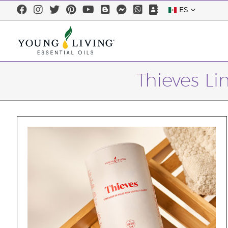
ES
Thieves Li