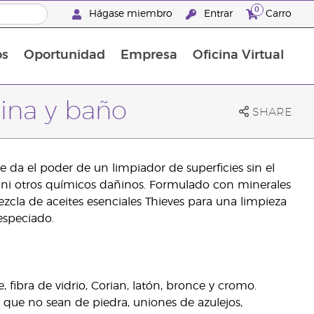
0
Hágase miembro
Entrar
Carro
os
Oportunidad
Empresa
Oficina Virtual
¡Descubre las promociones que hemos diseñado para ti! Adquiere tus productos favoritos a los mejores precios. ¡No te las pierdas, son por tiempo limitado!
Promociones Latinoamérica
cina y baño
SHARE
 da el poder de un limpiador de superficies sin el
les ni otros químicos dañinos. Formulado con minerales
zcla de aceites esenciales Thieves para una limpieza
especiado.
, fibra de vidrio, Corian, latón, bronce y cromo.
as que no sean de piedra, uniones de azulejos,