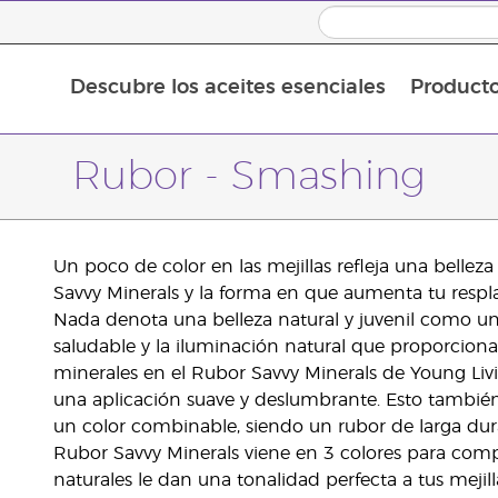
Descubre los aceites esenciales
Product
Aceites esenciales individuales
Mezclas de aceites esenciales
Aceites esenciales en roll-on
Rubor - Smashing
Un poco de color en las mejillas refleja una belleza
Savvy Minerals y la forma en que aumenta tu respl
Nada denota una belleza natural y juvenil como un p
saludable y la iluminación natural que proporciona 
minerales en el Rubor Savvy Minerals de Young Li
una aplicación suave y deslumbrante. Esto tambié
un color combinable, siendo un rubor de larga dur
Rubor Savvy Minerals viene en 3 colores para compl
naturales le dan una tonalidad perfecta a tus meji