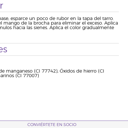
r
ase, esparce un poco de rubor en la tapa del tarro.
l mango de la brocha para eliminar el exceso. Aplica
ómulos hacia las sienes. Aplica el color gradualmente
es
 de manganeso (CI 77742), Óxidos de hierro (CI
marinos (CI 77007)
CONVIÉRTETE EN SOCIO