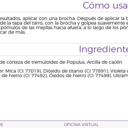
Cómo usa
esultados, aplicar con una brocha. Después de aplicar la b
de la tapa del tarro, con la brocha y golpea suavemente e
 pómulos de las mejillas hacia afuera, a lo largo de los p
icar de más.
Ingredient
 de corteza de tremuloides de Populus, Arcilla de caolín
: Mica (CI 77019), Dióxido de titanio (CI 77891), Violeta
 de hierro (CI 77492), Óxidos de hierro (CI 77499), Ultra
OS
OFICINA VIRTUAL