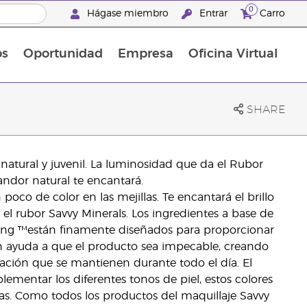
0
Hágase miembro
Entrar
Carro
os
Oportunidad
Empresa
Oficina Virtual
¡Descubre las promociones que hemos diseñado para ti! Adquiere tus productos favoritos a los mejores precios. ¡No te las pierdas, son por tiempo limitado!
Promociones Latinoamérica
SHARE
 natural y juvenil. La luminosidad que da el Rubor
andor natural te encantará.
oco de color en las mejillas. Te encantará el brillo
el rubor Savvy Minerals. Los ingredientes a base de
ving ™están finamente diseñados para proporcionar
n ayuda a que el producto sea impecable, creando
ación que se mantienen durante todo el día. El
ementar los diferentes tonos de piel, estos colores
llas. Como todos los productos del maquillaje Savvy