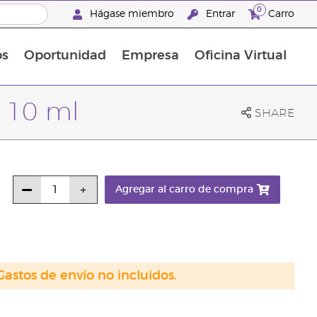
0
Hágase miembro
Entrar
Carro
os
Oportunidad
Empresa
Oficina Virtual
¡Descubre las promociones que hemos diseñado para ti! Adquiere tus productos favoritos a los mejores precios. ¡No te las pierdas, son por tiempo limitado!
Promociones Latinoamérica
 10 ml
SHARE
Agregar al carro de compra
Gastos de envío no incluidos.