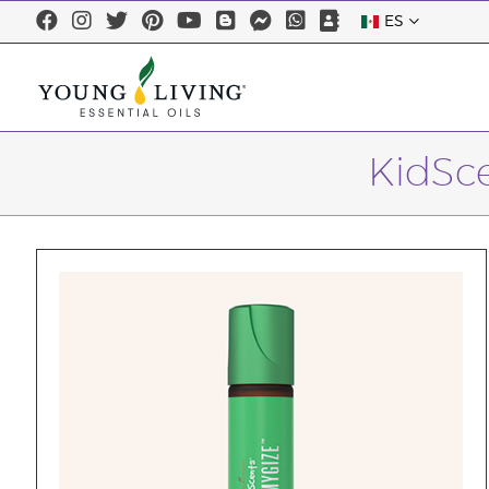
ES
KidSc