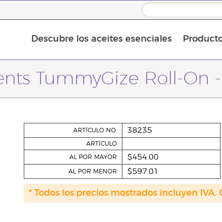
Descubre los aceites esenciales
Product
Aceites esenciales individuales
Mezclas de aceites esenciales
Aceites esenciales en roll-on
ents TummyGize Roll-On -
38235
ARTÍCULO NO.
ARTÍCULO
$454.00
AL POR MAYOR
$597.01
AL POR MENOR
* Todos los precios mostrados incluyen IVA. 