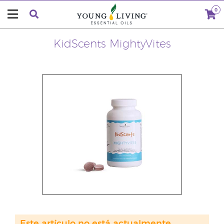
0
KidScents MightyVites